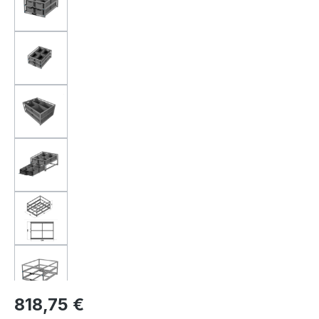
Regulärer Preis:
818,75 €