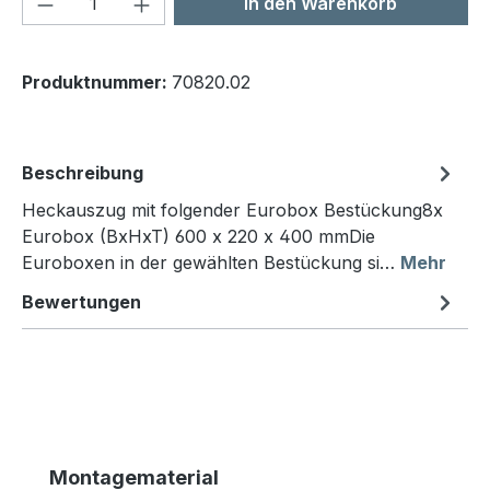
In den Warenkorb
Produktnummer:
70820.02
Beschreibung
Heckauszug mit folgender Eurobox Bestückung8x
Eurobox (BxHxT) 600 x 220 x 400 mmDie
Euroboxen in der gewählten Bestückung si…
Mehr
Bewertungen
Produktgalerie überspringen
Montagematerial