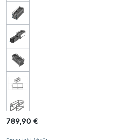
Regulärer Preis:
789,90 €